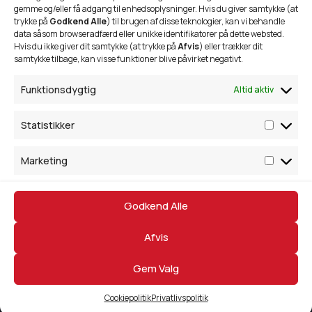
gemme og/eller få adgang til enhedsoplysninger. Hvis du giver samtykke (at
Børnehave idræt
trykke på
Godkend Alle
) til brugen af disse teknologier, kan vi behandle
data såsom browseradfærd eller unikke identifikatorer på dette websted.
TIF 98's Sponsorkoncept
Hvis du ikke giver dit samtykke (at trykke på
Afvis
) eller trækker dit
samtykke tilbage, kan visse funktioner blive påvirket negativt.
Kontakt
Funktionsdygtig
Altid aktiv
Trekronervejen 293,
9690 Fjerritslev
Statistikker
28 87 08 56
Marketing
trekroner@mail.com
Godkend Alle
Ⓒ Trekroner Idrætsforening 98 — 2026
Afvis
Simsoft
— Webbureau I Nordjylland
Gem Valg
Cookiepolitik
Privatlivspolitik