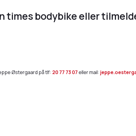
n times bodybike eller tilmeld
eppe Østergaard på tlf:
20 77 73 07
eller mail:
jeppe.oesterg