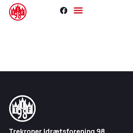
Trekroner Idrætsforening 98