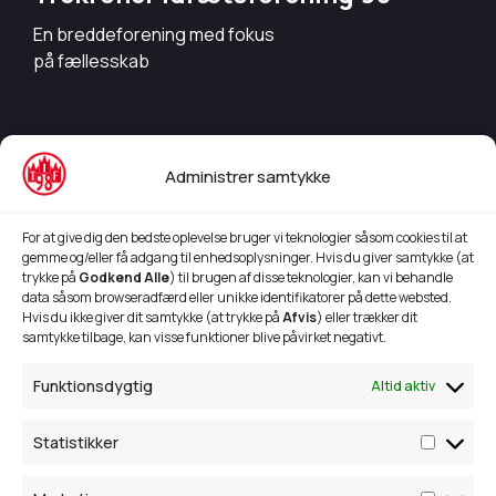
En breddeforening med fokus
på fællesskab
Info
Administrer samtykke
Bestyrelsesmedlemmer
Aktivitetsoversigt 24/25
For at give dig den bedste oplevelse bruger vi teknologier såsom cookies til at
gemme og/eller få adgang til enhedsoplysninger. Hvis du giver samtykke (at
Børnehave idræt
trykke på
Godkend Alle
) til brugen af disse teknologier, kan vi behandle
data såsom browseradfærd eller unikke identifikatorer på dette websted.
TIF 98's Sponsorkoncept
Hvis du ikke giver dit samtykke (at trykke på
Afvis
) eller trækker dit
samtykke tilbage, kan visse funktioner blive påvirket negativt.
Kontakt
Funktionsdygtig
Altid aktiv
Trekronervejen 293,
9690 Fjerritslev
Statistikker
28 87 08 56