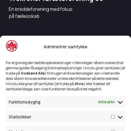
En breddeforening med fokus
på fællesskab
Info
Administrer samtykke
Bestyrelsesmedlemmer
Aktivitetsoversigt 24/25
For at give dig den bedste oplevelse bruger vi teknologier såsom cookies til at
gemme og/eller få adgang til enhedsoplysninger. Hvis du giver samtykke (at
Børnehave idræt
trykke på
Godkend Alle
) til brugen af disse teknologier, kan vi behandle
data såsom browseradfærd eller unikke identifikatorer på dette websted.
TIF 98's Sponsorkoncept
Hvis du ikke giver dit samtykke (at trykke på
Afvis
) eller trækker dit
samtykke tilbage, kan visse funktioner blive påvirket negativt.
Kontakt
Funktionsdygtig
Altid aktiv
Trekronervejen 293,
9690 Fjerritslev
Statistikker
28 87 08 56