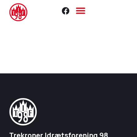
Trekroner Idrætsforening 98