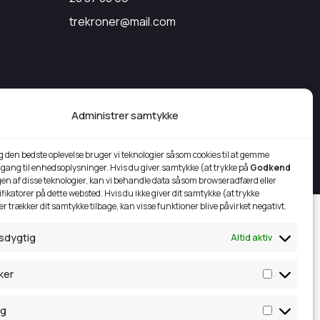
trekroner@mail.com
Administrer samtykke
 — 2026
Simsoft
— Webbureau I Nordjylland
dig den bedste oplevelse bruger vi teknologier såsom cookies til at gemme
adgang til enhedsoplysninger. Hvis du giver samtykke (at trykke på
Godkend
ugen af disse teknologier, kan vi behandle data såsom browseradfærd eller
fikatorer på dette websted. Hvis du ikke giver dit samtykke (at trykke
ler trækker dit samtykke tilbage, kan visse funktioner blive påvirket negativt.
sdygtig
Altid aktiv
ker
ng