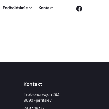
Fodboldskole
Kontakt
Kontakt
Trekronervejen 293,
9690 Fjerritslev
28 87 08 56