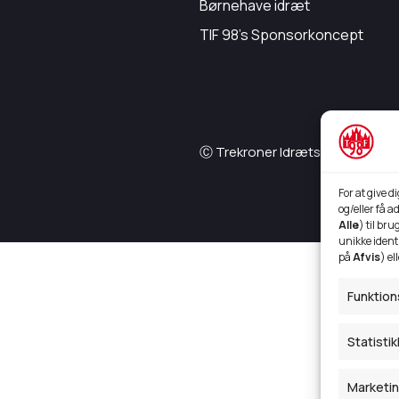
Børnehave idræt
TIF 98's Sponsorkoncept
Ⓒ Trekroner Idrætsforening 98
For at give 
og/eller få 
Alle
) til br
unikke identi
på
Afvis
) el
Funktion
Statistik
Marketi