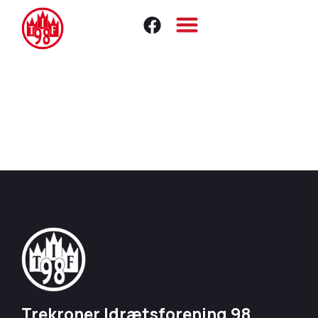
Trekroner Idrætsforening 98