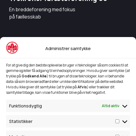
En breddeforening med fokus
på fællesskab
Info
Administrer samtykke
Bestyrelsesmedlemmer
Aktivitetsoversigt 24/25
For at give dig den bedste oplevelse bruger vi teknologier såsom cookies til at
gemme og/eller få adgang til enhedsoplysninger. Hvis du giver samtykke (at
Børnehave idræt
trykke på
Godkend Alle
) til brugen af disse teknologier, kan vi behandle
data såsom browseradfærd eller unikke identifikatorer på dette websted.
TIF 98's Sponsorkoncept
Hvis du ikke giver dit samtykke (at trykke på
Afvis
) eller trækker dit
samtykke tilbage, kan visse funktioner blive påvirket negativt.
Kontakt
Funktionsdygtig
Altid aktiv
Trekronervejen 293,
9690 Fjerritslev
Statistikker
28 87 08 56