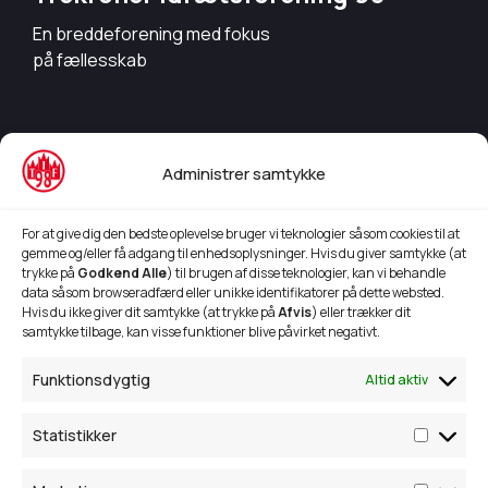
En breddeforening med fokus
på fællesskab
Info
Administrer samtykke
Bestyrelsesmedlemmer
Aktivitetsoversigt 24/25
For at give dig den bedste oplevelse bruger vi teknologier såsom cookies til at
gemme og/eller få adgang til enhedsoplysninger. Hvis du giver samtykke (at
Børnehave idræt
trykke på
Godkend Alle
) til brugen af disse teknologier, kan vi behandle
data såsom browseradfærd eller unikke identifikatorer på dette websted.
TIF 98's Sponsorkoncept
Hvis du ikke giver dit samtykke (at trykke på
Afvis
) eller trækker dit
samtykke tilbage, kan visse funktioner blive påvirket negativt.
Kontakt
Funktionsdygtig
Altid aktiv
Trekronervejen 293,
9690 Fjerritslev
Statistikker
28 87 08 56