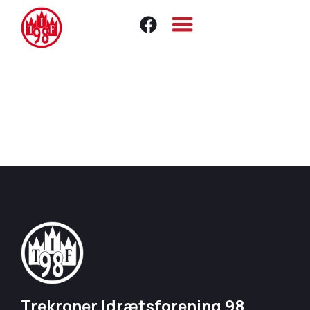
Trekroner Idrætsforening 98